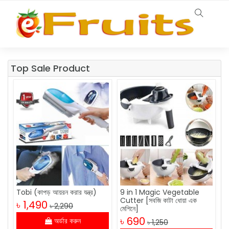
Top Sale Product
Tobi (কাপড় আয়রন করার যন্ত্র)
9 in 1 Magic Vegetable
Cutter [সবজি কাটা ধোয়া এক
৳ 1,490
৳ 2,290
মেশিনে]
৳ 690
অর্ডার করুন
৳ 1,250