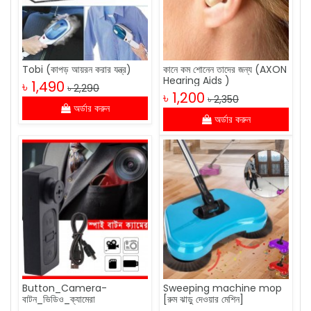
Tobi (কাপড় আয়রন করার যন্ত্র)
কানে কম শোনেন তাদের জন্য (AXON
Hearing Aids )
৳ 1,490
৳ 2,290
৳ 1,200
৳ 2,350
অর্ডার করুন
অর্ডার করুন
Button_Camera-
Sweeping machine mop
বাটন_ভিডিও_ক্যামেরা
[রুম ঝাড়ু দেওয়ার মেশিন]