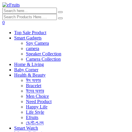
0
Top Sale Product
Smart Gadgets
Spy Camera
camera
Speaker Collection
Camera Collection
Home & Living
Baby Corner
Health & Beauty
ঈদ অফার
Bracelet
ঈদের অফার
Men Choice
Need Product
Happy Life
Life Style
Efruits
বে-স্ট-প-ন্য
Smart Watch