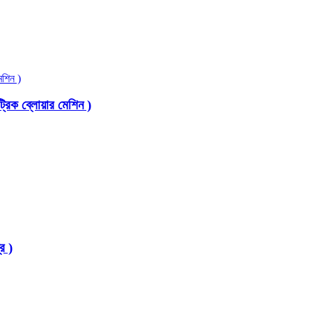
ক ব্লোয়ার মেশিন )
র )