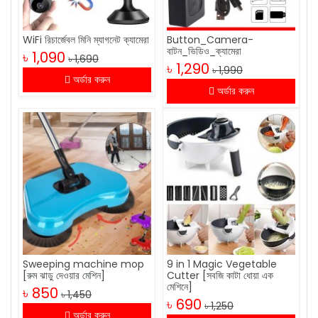
WiFi রিচার্জেবল মিনি ম্যাগনেট ক্যামেরা
Button_Camera-
বাটন_ভিডিও_ক্যামেরা
৳ 1,090
৳ 1,690
৳ 1,290
৳ 1,990
অর্ডার করুন
অর্ডার করুন
Sweeping machine mop
9 in 1 Magic Vegetable
[রুম ঝাড়ু দেওয়ার মেশিন]
Cutter [সবজি কাটা ধোয়া এক
মেশিনে]
৳ 850
৳ 1,450
৳ 690
৳ 1,250
অর্ডার করুন