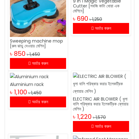
9 in 1 Magic Vegetable
Cutter [সবজি কাটা ধোয়া এক
মেশিনে]
৳ 690
৳ 1,250
অর্ডার করুন
Sweeping machine mop
[রুম ঝাড়ু দেওয়ার মেশিন]
৳ 850
৳ 1,450
অর্ডার করুন
Aluminium rack
৳ 1,100
৳ 1,450
ELECTRIC AIR BLOWER ( ধুলা
অর্ডার করুন
বালি পরিষ্কার করার ইলেকট্রিক ব্লোয়ার
মেশিন )
৳ 1,220
৳ 1,570
অর্ডার করুন