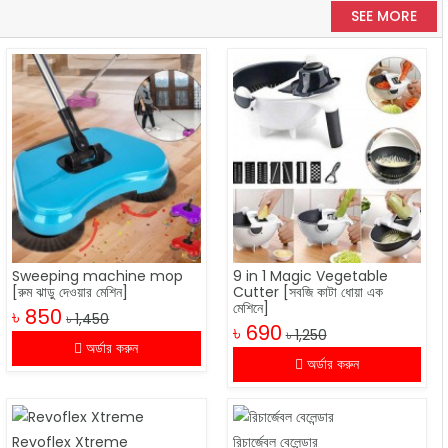
SEE MORE
Sweeping machine mop
9 in 1 Magic Vegetable
[রুম ঝাড়ু দেওয়ার মেশিন]
Cutter [সবজি কাটা ধোয়া এক
মেশিনে]
৳ 850
৳ 1,450
৳ 690
৳ 1,250
অর্ডার করুন
অর্ডার করুন
Revoflex Xtreme
রিচার্জেবল বেলেন্ডার