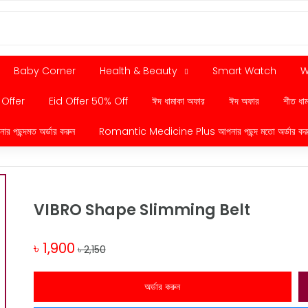
Baby Corner
Health & Beauty
Smart Watch
W
 Offer
Eid Offer 50% Off
ঈদ ধামাকা অফার
ঈদ অফার
শীত ধা
ছন্দমত অর্ডার করুন
Romantic Medicine Plus আপনার পছন্দ মতো অর্ডার কর
VIBRO Shape Slimming Belt
৳ 1,900
৳ 2,150
অর্ডার করুন