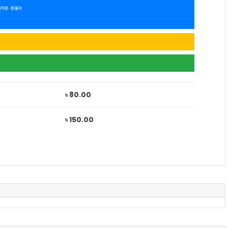
লিক করুন
৳ 80.00
৳ 150.00