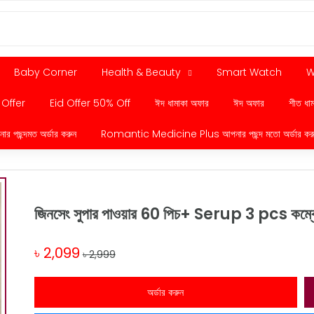
Baby Corner
Health & Beauty
Smart Watch
W
 Offer
Eid Offer 50% Off
ঈদ ধামাকা অফার
ঈদ অফার
শীত ধা
ছন্দমত অর্ডার করুন
Romantic Medicine Plus আপনার পছন্দ মতো অর্ডার কর
জিনসেং সুপার পাওয়ার 60 পিচ+ Serup 3 pcs কম্বো 
৳ 2,099
৳ 2,999
অর্ডার করুন