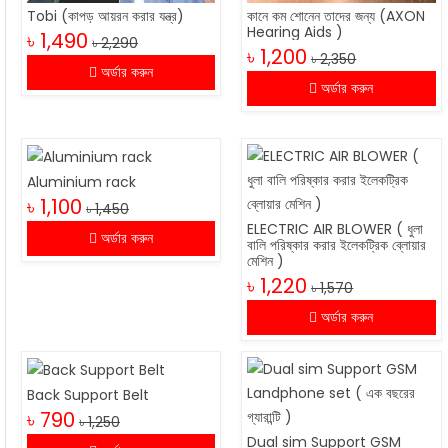
Tobi (কাপড় আয়রন করার যন্ত্র)
কানে কম শোনেন তাদের জন্য (AXON
Hearing Aids )
৳ 1,490
৳ 2,290
৳ 1,200
৳ 2,350
অর্ডার করুন
অর্ডার করুন
Aluminium rack
৳ 1,100
৳ 1,450
ELECTRIC AIR BLOWER ( ধুলা
অর্ডার করুন
বালি পরিষ্কার করার ইলেকট্রিক ব্লোয়ার
মেশিন )
৳ 1,220
৳ 1,570
অর্ডার করুন
Back Support Belt
৳ 790
৳ 1,250
Dual sim Support GSM