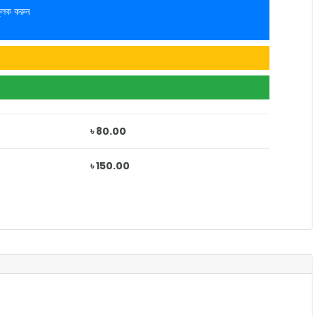
লিক করুন
৳ 80.00
৳ 150.00