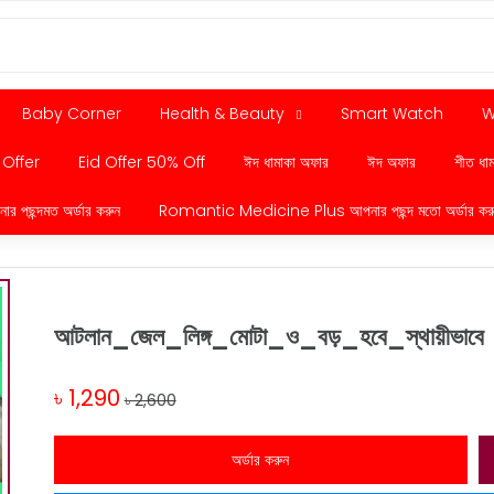
Baby Corner
Health & Beauty
Smart Watch
W
 Offer
Eid Offer 50% Off
ঈদ ধামাকা অফার
ঈদ অফার
শীত ধা
ছন্দমত অর্ডার করুন
Romantic Medicine Plus আপনার পছন্দ মতো অর্ডার কর
আটলান_জেল_লিঙ্গ_মোটা_ও_বড়_হবে_স্থায়ীভাবে
৳ 1,290
৳ 2,600
অর্ডার করুন