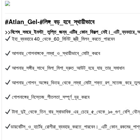
#Atlan_Gel-#লিঙ্গ_বড়_হবে_স্থায়ীভাবে
>>বিশেষ_সময়ে_ইনস্টা_ তৃপ্তি_জন্য_এটির_কোন_বিকল্প_নেই।_
এটি_ব্যবহারে_
ইহা_ব্যবহারে 40_থেকে_60_মিনিট_স্ত্রী_মিলন_করতে_পারবেন
আপনার_গোপনাঙ্গকে_লম্বা_ও_স্থায়ীভাবে_মোটা_করবে
আপনার_সঙ্গীর_সাথে_মিলা_মিশা_দ্রুত_আউট_হয়ে_যায়_তার_সমাধান
আপনার_গোপন_অঙ্গের_ভিতর_থেকে_লম্বা_মোটা_শক্ত_রগ_সতেজ_করে_তুল
গোপনাঙ্গের_নিস্তেজ_শীতলতা_সম্পূর্ণ_দূর_করবে
টানা_দুই_থেকে_তিন_বার_স্বাভাবিক_এর_চেয়ে_
_থেকে_
_গুণ_বেশি_যৌন
৫
১০
ডায়বেটিস_ও_হার্টের_রোগীরা_ব্যবহার_করতে_পারবেন।_এটি_কোন_রকমের_পার্শ্ব