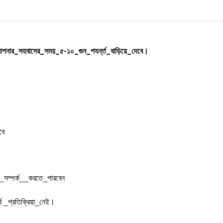
আপনার_সহবাসের_সময়_৫-১০_গুন_পযর্ন্ত_বাড়িয়ে_দেবে।
বে
_সম্পর্ক__করতে_পারবেন
 _প্রতিক্রিয়া_নেই।