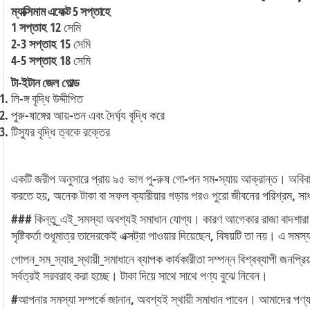
ম্যাক্সিমাম এফেক্ট 5 সপ্তাহে
1 সপ্তাহ
12 সেমি
2-3 সপ্তাহ
15 সেমি
4-5 সপ্তাহ
18 সেমি
টা-ইটান জেল গোল্ড
লি-ঙ্গ বৃদ্ধি উদ্দীপিত
পুরু-ষাঙ্গের আয়-তন এবং দৈর্ঘ্য বৃদ্ধি করে
টিস্যুর বৃদ্ধি ত্বকে রক্তের
একটি জরীপ অনুসারে প্রায় ৯৫ ভাগ পু-রুষ গো-পন সম-স্যায় আক্রান্ত। অবিব
করতে হয়, অনেক টাকা বা সফল ক্যারীয়ার গড়ার পরও পুরো জীবনের পরিশ্রম, সাধ
### কিন্তু_এই_সমস্যা অবশ্যই সমাধান যোগ্য। কারণ আগেকার রাজা বাদশা
সৃষ্টিকর্তা শুধূমাত্র তাদেরকেই এক্সট্রা পাওয়ার দিয়েছেন, বিষয়টি তা নয়। এ সম
গোপন_সম_স্যার_স্থায়ী_সমাধানে ব্যাপক কার্যকারীতা সম্পন্ন বিশ্বব্যাপী জনপ্
সর্বত্রই সরবরাহ করা হচ্ছে। টাকা দিয়ে সাথে সাথে পণ্য বুঝে নিবেন।
#আপনার সমস্যা সম্পর্কে জানান, অবশ্যই স্থায়ী সমাধান পাবেন। আমাদের পণ্য ন