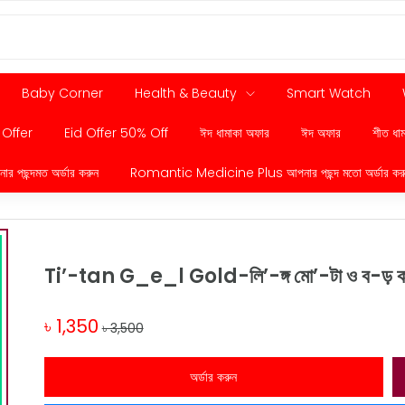
Baby Corner
Health & Beauty
Smart Watch
 Offer
Eid Offer 50% Off
ঈদ ধামাকা অফার
ঈদ অফার
শীত ধা
ছন্দমত অর্ডার করুন
Romantic Medicine Plus আপনার পছন্দ মতো অর্ডার কর
Ti’-tan G_e_l Gold-লি’-ঙ্গ মো’-টা ও ব-ড় ক
৳ 1,350
৳ 3,500
অর্ডার করুন