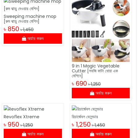
Sweeping machine mop
[রুম ঝাড়ু দেওয়ার মেশিন]
৳ 850
৳ 1,450
অর্ডার করুন
9 in 1 Magic Vegetable
Cutter [সবজি কাটা ধোয়া এক
মেশিনে]
৳ 690
৳ 1,250
অর্ডার করুন
Revoflex Xtreme
রিচার্জেবল বেলেন্ডার
৳ 950
৳ 1,250
৳ 1,250
৳ 1,450
অর্ডার করুন
অর্ডার করুন