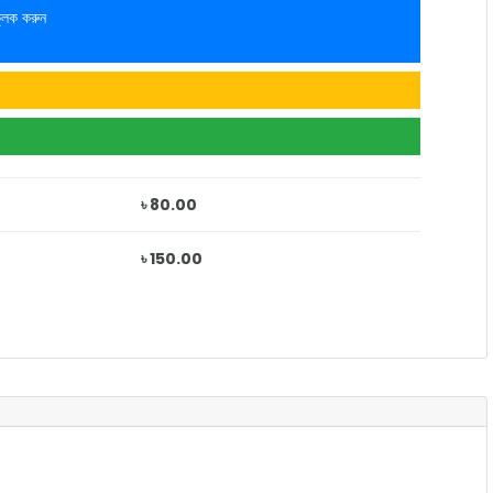
লিক করুন
৳ 80.00
৳ 150.00