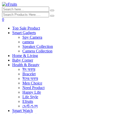
0
Top Sale Product
Smart Gadgets
Spy Camera
camera
Speaker Collection
Camera Collection
Home & Living
Baby Corner
Health & Beauty
ঈদ অফার
Bracelet
ঈদের অফার
Men Choice
Need Product
Happy Life
Life Style
Efruits
বে-স্ট-প-ন্য
Smart Watch